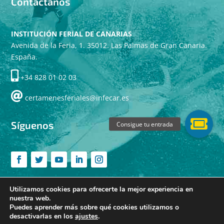
Contáctanos
INSTITUCIÓN FERIAL DE CANARIAS
Avenida de la Feria, 1. 35012. Las Palmas de Gran Canaria.
España.
+34 828 01 02 03
certamenesferiales@infecar.es
Síguenos
Utilizamos cookies para ofrecerte la mejor experiencia en
nuestra web.
Hecho con cariño por: Cumboto Digital
|
Aviso Legal
Puedes aprender más sobre qué cookies utilizamos o
desactivarlas en los
ajustes
.
|
Política de Cookies
|
Política de Privacidad |