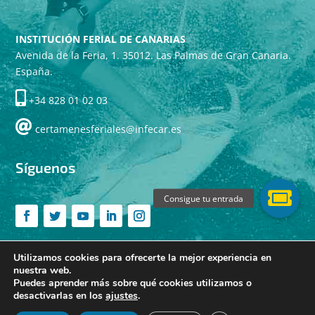
INSTITUCIÓN FERIAL DE CANARIAS
Avenida de la Feria, 1. 35012. Las Palmas de Gran Canaria.
España.
+34 828 01 02 03
certamenesferiales@infecar.es
Síguenos
Utilizamos cookies para ofrecerte la mejor experiencia en
nuestra web.
Hecho con cariño por: Cumboto Digital
|
Aviso Legal
Puedes aprender más sobre qué cookies utilizamos o
desactivarlas en los
ajustes
.
|
Política de Cookies
|
Política de Privacidad |