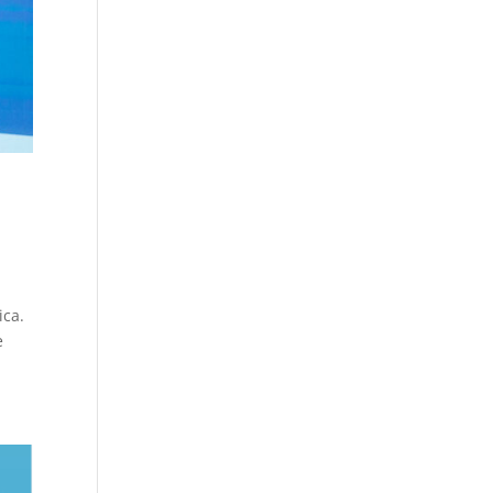
ica.
e